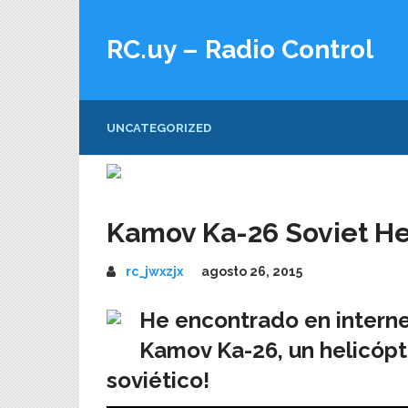
RC.uy – Radio Control
UNCATEGORIZED
Kamov Ka-26 Soviet Hel
rc_jwxzjx
agosto 26, 2015
He encontrado en interne
Kamov Ka-26, un helicópter
soviético!